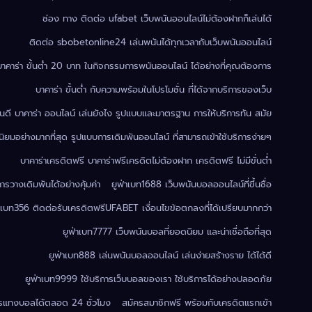
ช่อง ทาง ติดต่อ ufabet เว็บพนันออนไลน์ไม่ต้องฝากก็เล่นได้
ติดต่อ sbobetonline24 เล่นพนันได้ทุกเวลากับเว็บพนันออนไลน์
บาคาร่า ขั้นต่ํา 20 บาท ในกิจกรรมการพนันออนไลน์ ได้อย่างที่คุณต้องการ
บาคาร่า ขั้นต่ํา กับความพร้อมในโปรโมชั่น ที่ได้จากบริการของเว็บ
หนดี บาคาร่า ออนไลน์ เล่นยังไง รูปแบบและมาตรฐาน การให้บริการทัน สมัย
นิยมอย่างมากที่สุด รูปแบบการเดิมพันออนไลน์ ที่สามารถเข้าใช้บริการง่ายๆ
บาคาร่าเครดิตฟรี บาคาร่าฟรีเครดิตไม่ต้องฝาก เครดิตฟรี ไม่มีขั่นต่ำ
การวางเดิมพันได้อย่างคุ้มค่า
ยูฟ่าเบท1688 เว็บพนันบอลออนไลน์ที่ขึ้นชื่อ
่าเบท356 ติดต่อรับเครดิตฟรีUFABET เงื่อนไขข้อตกลงที่ได้เปรียบมากกว่า
ยูฟ่าเบท7777 เว็บพนันบอลที่ยอดนิยม และน่าเชื่อถือที่สุด
ยูฟ่าเบท888 เล่นพนันบอลออนไลน์ เล่นง่ายสร้างราย ได้ได้ดี
ยูฟ่าเบท9999 ใช้บริการเว็บบอลของเรา ใช้บริการได้อย่างปลอดภัย
ิการแทงบอลได้ตลอด 24 ชั่วโมง
สมัครสมาชิกฟรี พร้อมกับเครดิตแรกเข้า