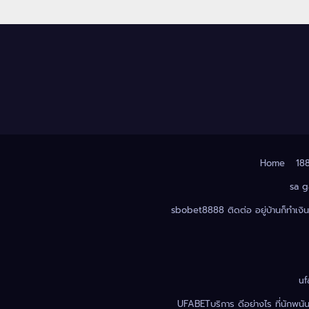
Home
188
sa g
sbobet8888 ติดต่อ อยู่บ้านก็ทำเงิ
uf
UFABETบริการ ดีอย่างไร ที่นักพนัน