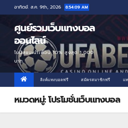
อาทิตย์. ส.ค. 9th, 2026
8:54:10 AM
ศูนย์รวมเว็บแทงบอล
ออนไลน์
โบนัสแนะนำเพื่อน 10% สูงสุด 1,000
บาท
ลิงค์แทงบอลฟรี
สมัครสมาชิกฟรี
แ
หมวดหมู่:
โปรโมชั่นเว็บแทงบอล