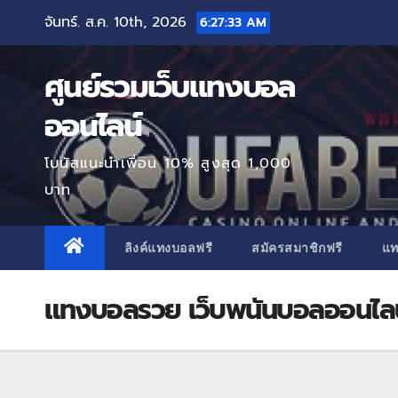
จันทร์. ส.ค. 10th, 2026
6:27:34 AM
ศูนย์รวมเว็บแทงบอล
ออนไลน์
โบนัสแนะนำเพื่อน 10% สูงสุด 1,000
บาท
ลิงค์แทงบอลฟรี
สมัครสมาชิกฟรี
แ
แทงบอลรวย เว็บพนันบอลออนไลน์ที