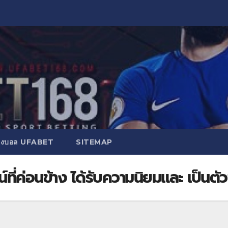
ทงบอล UFABET
SITEMAP
่ค่อนข้าง ได้รับความนิยมและ เป็นตัว