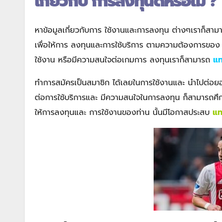
เกี่ยวกับ การลงทุนดีหรือไม่ ?
หาข้อมูลเกี่ยวกับการ ใช้งานและการลงทุน ต่างๆเราก็สาม
เพื่อให้การ ลงทุนและการใช้บริการ ตามความต้องการของ ผู้
ใช้งาน หรือมีความสนใจต่อเกมการ ลงทุนเราก็สามารถ
แท
ทำการสมัครเป็นสมาชิก ได้เลย
ในการใช้งานและ นำไปต่อยอด
ต่อการใช้บริการและ มีความสนใจในการลงทุน ก็สามารถศึกษ
ให้การลงทุนและ การใช้งานของท่าน นั้นมีโอกาสประสบ
แท