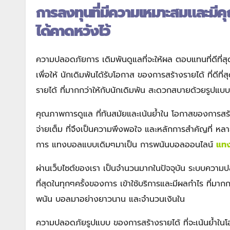
การลงทุนที่มีความเหมาะสมและมี
ได้คาดหวังไว้
ความปลอดภัยการ เดิมพันดูแลที่จะให้ผล ตอบแทนที่ดีที่สุด
เพื่อให้ นักเดิมพันได้รับโอกาส ของการสร้างรายได้ ที่ดีที
รายได้ ที่มากกว่าให้กับนักเดิมพัน สะดวกสบายด้วยรูปแบบ
คุณภาพการดูแล ที่ทันสมัยและเน้นย้ำใน โอกาสของการสร้า
จ่ายเต็ม ที่
จึงเป็นความพึงพอใจ และหลักการสำคัญที่ หลาย
การ แทงบอลแบบเดิมๆมาเป็น การพนันบอลออนไลน์
แทง
ผ่านเว็บไซต์ของเรา เป็นจำนวนมากในปัจจุบัน
ระบบความปล
ที่สุดในทุกๆครั้งของการ เข้าใช้บริการและมีผลกำไร ที่มากกว
พนัน บอลมาอย่างยาวนาน และจำนวนเงินใน
ความปลอดภัยรูปแบบ ของการสร้างรายได้ ที่จะเน้นย้ำใน