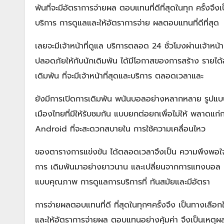
พันที่จะมีอัตราการจ่ายผล ตอบแทนที่ดีที่สุดในทุก ครั้งจึ
บริการ การดูแลและให้อัตราการจ่าย ผลตอบแทนที่ดีที่สุด
เลยจะมีเจ้าหน้าที่ดูแล บริการตลอด 24 ชั่วโมงผ่านเจ้าห
ปลอดภัยให้กับนักเดิมพัน ได้มีโอกาสของการสร้าง รายได
เดิมพัน ที่จะมีเจ้าหน้าที่สุดและบริการ ตลอดเวลาและ
ยังมีการเปิดการเดิมพัน พนันบอลอย่างหลากหลาย รูปแบบไ
เมืองไทยที่มีให้รับชมกัน แบบยกต่อยกเพื่อไม่ให้ พลาดแ
Android ที่จะสะดวกสบายใน การใช้ความเคลื่อนไหว
ของตารางการแข่งขัน ได้ตลอดเวลาจึงเป็น ความพึงพอใจแ
การ เดิมพันมาอย่างยาวนาน และ
เปลี่ยนจากการแทงบอล แบ
แบบคุณภาพ การดูแลการบริการที่ ทันสมัยและมีอัตรา
การจ่ายผลตอบแทนที่ดี ที่สุดในทุกๆครั้งจึง เป็นทางเลือก
และให้อัตราการจ่ายผล ตอบแทนอย่างคุ้มค่า จึงเป็นเหตุผ