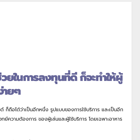
ยในการลงทุนที่ดี ก็จะทำให้ผู้
นง่ายๆ
ก็ถือได้ว่าเป็นอีกหนึ่ง รูปแบบของการใช้บริการ และเป็นอีก
โจทย์ความต้องการ ของผู้เล่นและผู้ใช้บริการ โดยเฉพาะอาหาร