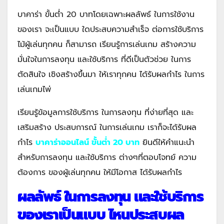
บาคาร่า ขั้นต่ํา 20 บาทโดยเฉพาะผลลัพธ์ ในการใช้งาน
ของเรา จะเป็นแบบ ใดประสบความสำเร็จ ต่อการใช้บริการ
ไม้ผู้เล่นทุกคน ก็สามารถ เรียนรู้การเล่นเกม สร้างความ
มั่นใจในการลงทุน และใช้บริการ ที่ดีเป็นตัวช่วย ในการ
ตัดสินใจ เชิงสร้างขึ้นมา ให้เราทุกคน ได้รับผลกำไร ในการ
เล่นเกมไพ่
เรียนรู้ข้อมูลการใช้บริการ ในการลงทุน ที่ง่ายที่สุด และ
เสริมสร้าง ประสบการณ์ ในการเล่นเกม เราก็จะได้รับผล
กำไร
บาคาร่าออนไลน์ ขั้นต่ำ 20 บาท
ยินดีให้คำแนะนำ
สำหรับการลงทุน และใช้บริการ ต่างๆที่ตอบโจทย์ ความ
ต้องการ ของผู้เล่นทุกคน ให้มีโอกาส ได้รับผลกำไร
ผลลัพธ์ ในการลงทุน และใช้บริการ
ของเราเป็นแบบ ไหนประสบผล