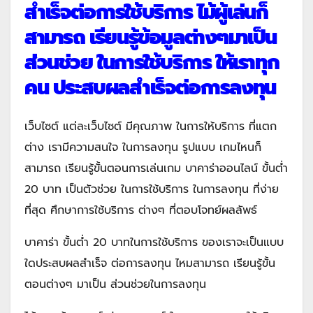
สำเร็จต่อการใช้บริการ ไม้ผู้เล่นก็
สามารถ เรียนรู้ข้อมูลต่างๆมาเป็น
ส่วนช่วย ในการใช้บริการ ให้เราทุก
คน ประสบผลสำเร็จต่อการลงทุน
เว็บไซต์ แต่ละเว็บไซต์ มีคุณภาพ ในการให้บริการ ที่แตก
ต่าง เรามีความสนใจ ในการลงทุน รูปแบบ เกมไหนก็
สามารถ เรียนรู้ขั้นตอนการเล่นเกม
บาคาร่าออนไลน์ ขั้นต่ำ
20 บาท
เป็นตัวช่วย ในการใช้บริการ ในการลงทุน ที่ง่าย
ที่สุด ศึกษาการใช้บริการ ต่างๆ ที่ตอบโจทย์ผลลัพธ์
บาคาร่า ขั้นต่ํา 20 บาทในการใช้บริการ ของเราจะเป็นแบบ
ใดประสบผลสำเร็จ ต่อการลงทุน ไหมสามารถ เรียนรู้ขั้น
ตอนต่างๆ มาเป็น ส่วนช่วยในการลงทุน