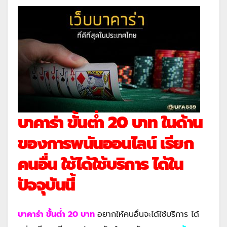
บาคาร่า ขั้นต่ํา 20 บาท ในด้าน
ของการพนันออนไลน์ เรียก
คนอื่น ใช้ได้ใช้บริการ ได้ใน
ปัจจุบันนี้
บาคาร่า ขั้นต่ํา 20 บาท
อยากให้คนอื่นจะได้ใช้บริการ ได้