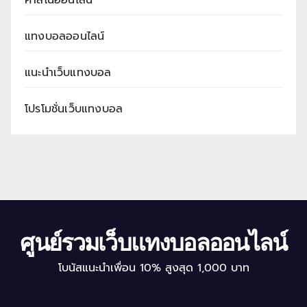
แทงบอลออนไลน์
แนะนำเว็บแทงบอล
โปรโมชั่นเว็บแทงบอล
ศูนย์รวมเว็บแทงบอลออนไลน์
โบนัสแนะนำเพื่อน 10% สูงสุด 1,000 บาท