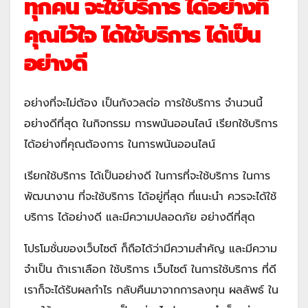
ทุกคน จะใช้บริการ ได้อย่างที่
คุณไว้ใจ ได้ใช้บริการ ได้เป็น
อย่างดี
อย่างที่จะไม่ต้อง เป็นกังวลต่อ การใช้บริการ จำนวนนี้
อย่างดีที่สุด ในกิจกรรม การพนันออนไลน์ เรียกใช้บริการ
ได้อย่างที่คุณต้องการ ในการพนันออนไลน์
เรียกใช้บริการ ได้เป็นอย่างดี ในการที่จะใช้บริการ ในการ
พัฒนางาน ที่จะใช้บริการ ได้อยู่ที่สุด ที่แนะนำ ควรจะได้ใช้
บริการ ได้อย่างดี และมีความปลอดภัย อย่างดีที่สุด
โปรโมชั่นของเว็บไซต์ ก็ถือได้ว่ามีความสำคัญ และมีความ
จำเป็น ถ้าเราเลือก ใช้บริการ เว็บไซต์ ในการใช้บริการ ที่ดี
เราก็จะได้รับผลกำไร กลับคืนมาจากการลงทุน ผลลัพธ์ ใน